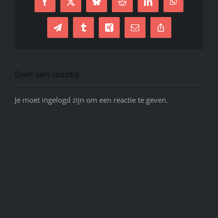
Facebook
X
Bluesky
Reddit
LinkedIn
WhatsApp
Telegram
Tumblr
Xing
E-
Copy
mail
Link
Geef een reactie
Je moet ingelogd zijn om een reactie te geven.