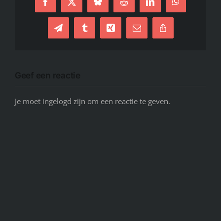
Facebook
X
Bluesky
Reddit
LinkedIn
WhatsApp
Telegram
Tumblr
Xing
E-
Copy
mail
Link
Geef een reactie
Je moet ingelogd zijn om een reactie te geven.