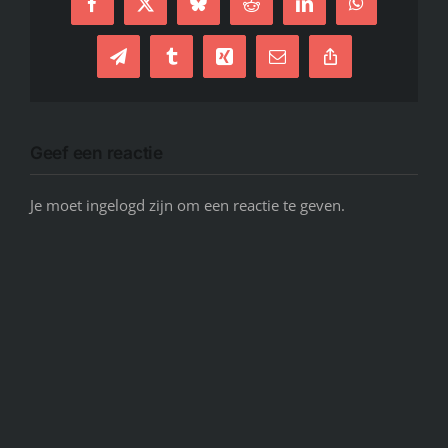
Facebook
X
Bluesky
Reddit
LinkedIn
WhatsApp
Telegram
Tumblr
Xing
E-
Copy
mail
Link
Geef een reactie
Je moet ingelogd zijn om een reactie te geven.