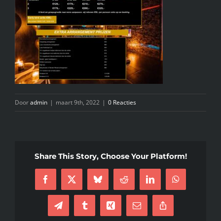
INFO
KIDS SPA PARTY
GIFTCARD
Door
admin
|
maart 9th, 2022
|
0 Reacties
CONTACT
Share This Story, Choose Your Platform!
Facebook
X
Bluesky
Reddit
LinkedIn
WhatsApp
Telegram
Tumblr
Xing
E-
Copy
mail
Link