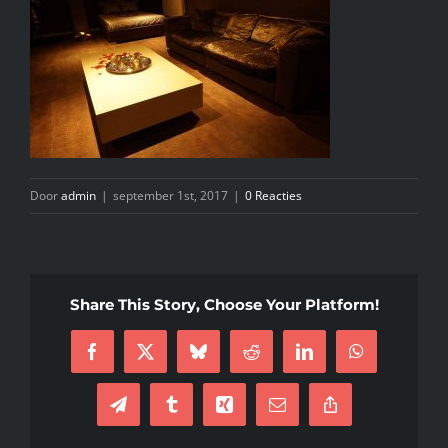
INFO
KIDS SPA PARTY
GIFTCARD
Door
admin
|
september 1st, 2017
|
0 Reacties
CONTACT
Share This Story, Choose Your Platform!
Facebook
X
Bluesky
Reddit
LinkedIn
WhatsApp
Telegram
Tumblr
Xing
E-
Copy
mail
Link