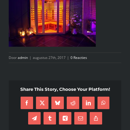
INFO
KIDS SPA PARTY
GIFTCARD
Door
admin
|
augustus 27th, 2017
|
0 Reacties
CONTACT
Share This Story, Choose Your Platform!
Facebook
X
Bluesky
Reddit
LinkedIn
WhatsApp
Telegram
Tumblr
Xing
E-
Copy
mail
Link