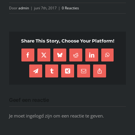
Door
admin
|
juni 7th, 2017
|
0 Reacties
INFO
KIDS SPA PARTY
Share This Story, Choose Your Platform!
GIFTCARD
Facebook
X
Bluesky
Reddit
LinkedIn
WhatsApp
CONTACT
Telegram
Tumblr
Xing
E-
Copy
mail
Link
Geef een reactie
Je moet ingelogd zijn om een reactie te geven.