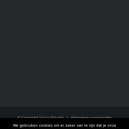
© Copyright Sauna Privada |
Algemene voorwaarden
|
Website door Nano Web
We gebruiken cookies om er zeker van te zijn dat je onze