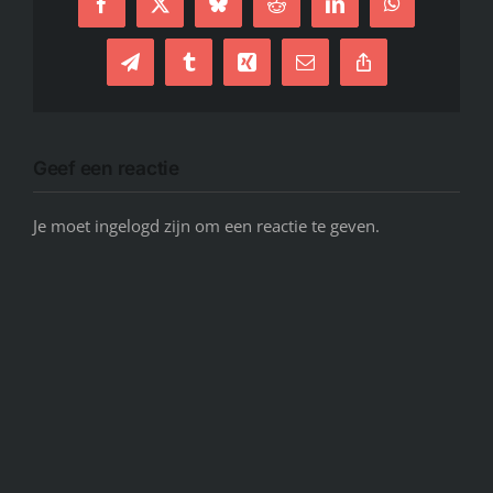
Facebook
X
Bluesky
Reddit
LinkedIn
WhatsApp
Telegram
Tumblr
Xing
E-
Copy
mail
Link
Geef een reactie
Je moet ingelogd zijn om een reactie te geven.