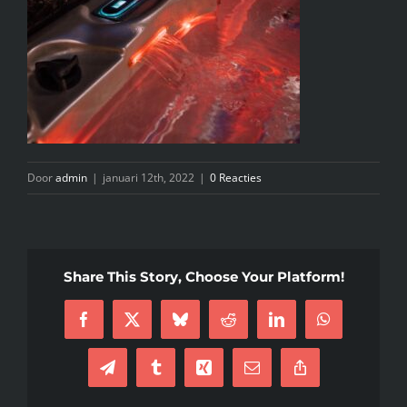
INFO
KIDS SPA PARTY
GIFTCARD
Door
admin
|
januari 12th, 2022
|
0 Reacties
CONTACT
Share This Story, Choose Your Platform!
Facebook
X
Bluesky
Reddit
LinkedIn
WhatsApp
Telegram
Tumblr
Xing
E-
Copy
mail
Link