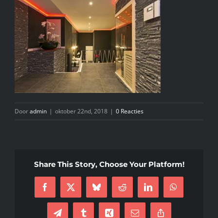
INFO
KIDS SPA PARTY
GIFTCARD
CONTACT
Door
admin
|
oktober 22nd, 2018
|
0 Reacties
Share This Story, Choose Your Platform!
Facebook
X
Bluesky
Reddit
LinkedIn
WhatsApp
Telegram
Tumblr
Xing
E-
Copy