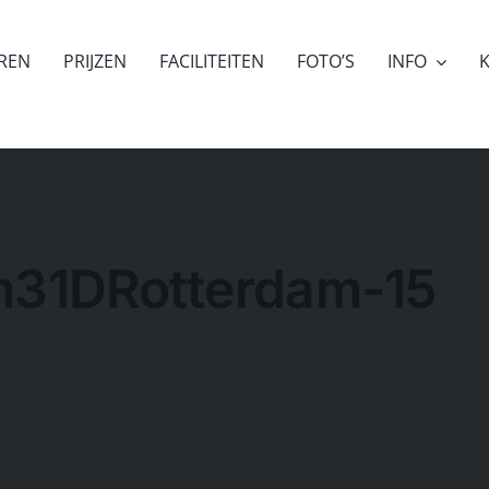
EREN
PRIJZEN
FACILITEITEN
FOTO’S
INFO
K
an31DRotterdam-15