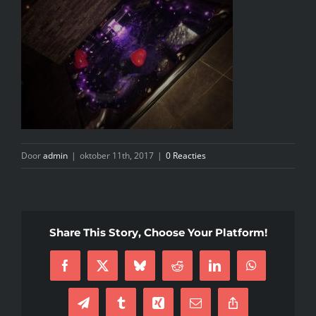
INFO
KIDS SPA PARTY
GIFTCARD
Door
admin
|
oktober 11th, 2017
|
0 Reacties
CONTACT
Share This Story, Choose Your Platform!
Facebook
X
Bluesky
Reddit
LinkedIn
WhatsApp
Telegram
Tumblr
Xing
E-
Copy