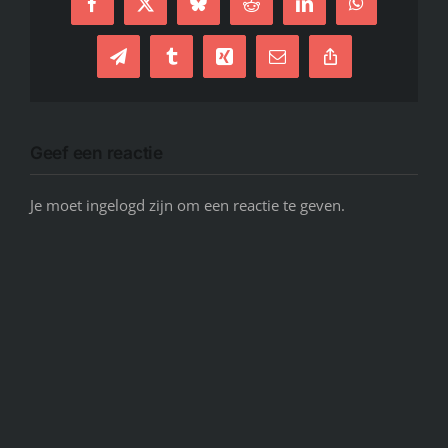
Facebook
X
Bluesky
Reddit
LinkedIn
WhatsApp
Telegram
Tumblr
Xing
E-
Copy
mail
Link
Geef een reactie
Je moet ingelogd zijn om een reactie te geven.