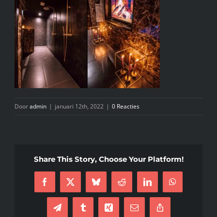
INFO
KIDS SPA PARTY
GIFTCARD
Door
admin
|
januari 12th, 2022
|
0 Reacties
CONTACT
Share This Story, Choose Your Platform!
Facebook
X
Bluesky
Reddit
LinkedIn
WhatsApp
Telegram
Tumblr
Xing
E-
Copy