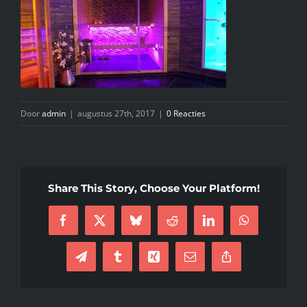
INFO
KIDS SPA PARTY
GIFTCARD
Door
admin
|
augustus 27th, 2017
|
0 Reacties
CONTACT
Share This Story, Choose Your Platform!
Facebook
X
Bluesky
Reddit
LinkedIn
WhatsApp
Telegram
Tumblr
Xing
E-
Copy
mail
Link