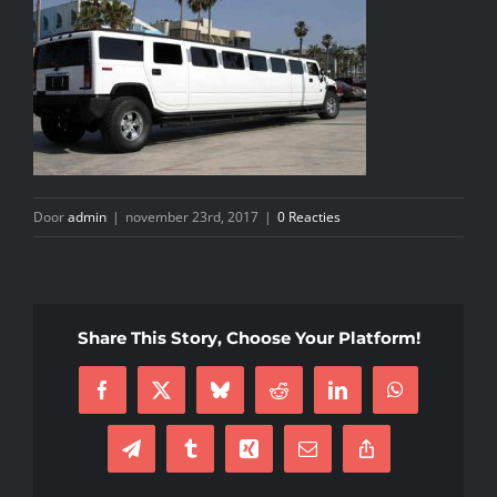
INFO
KIDS SPA PARTY
GIFTCARD
Door
admin
|
november 23rd, 2017
|
0 Reacties
CONTACT
Share This Story, Choose Your Platform!
Facebook
X
Bluesky
Reddit
LinkedIn
WhatsApp
Telegram
Tumblr
Xing
E-
Copy
mail
Link