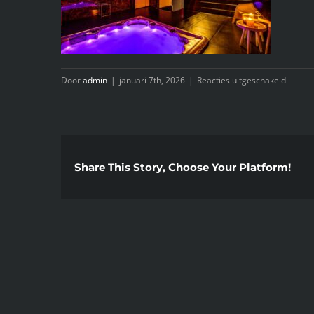
voor
Door
admin
|
januari 7th, 2026
|
Reacties uitgeschakeld
Whats
Image
2026-
01-
07
Share This Story, Choose Your Platform!
at
16.23.
(6)