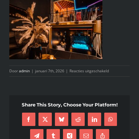
INFO
KIDS SPA PARTY
GIFTCARD
CONTACT
voor
Door
admin
|
januari 7th, 2026
|
Reacties uitgeschakeld
WhatsApp
Image
2026-
01-
Share This Story, Choose Your Platform!
07
at
Facebook
X
Bluesky
Reddit
LinkedIn
WhatsApp
16.23.37
(34)
Telegram
Tumblr
Xing
E-
Copy