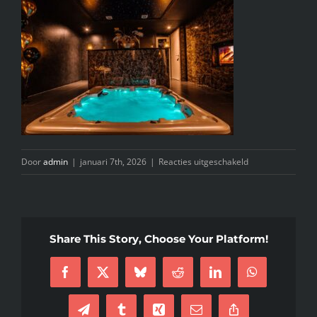
INFO
KIDS SPA PARTY
GIFTCARD
CONTACT
voor
Door
admin
|
januari 7th, 2026
|
Reacties uitgeschakeld
WhatsApp
Image
2026-
01-
Share This Story, Choose Your Platform!
07
at
Facebook
X
Bluesky
Reddit
LinkedIn
WhatsApp
16.23.37
(22)
Telegram
Tumblr
Xing
E-
Copy