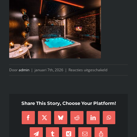
INFO
KIDS SPA PARTY
GIFTCARD
CONTACT
voor
Door
admin
|
januari 7th, 2026
|
Reacties uitgeschakeld
WhatsApp
Image
2026-
01-
Share This Story, Choose Your Platform!
07
at
Facebook
X
Bluesky
Reddit
LinkedIn
WhatsApp
16.23.37
(21)
Telegram
Tumblr
Xing
E-
Copy