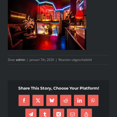
INFO
KIDS SPA PARTY
GIFTCARD
CONTACT
voor
Door
admin
|
januari 7th, 2026
|
Reacties uitgeschakeld
WhatsApp
Image
2026-
01-
Share This Story, Choose Your Platform!
07
at
Facebook
X
Bluesky
Reddit
LinkedIn
WhatsApp
16.23.37
(2)
Telegram
Tumblr
Xing
E-
Copy