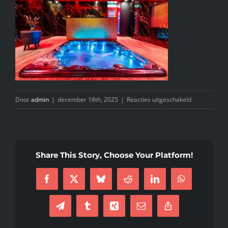
INFO
KIDS SPA PARTY
GIFTCARD
voor
Door
admin
|
december 18th, 2025
|
Reacties uitgeschakeld
Fotografie
CONTACT
door
Foto
Wonders
Share This Story, Choose Your Platform!
Facebook
X
Bluesky
Reddit
LinkedIn
WhatsApp
Telegram
Tumblr
Xing
E-
Copy
mail
Link