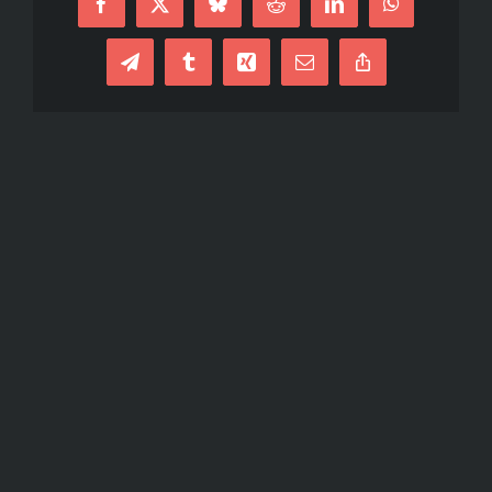
Facebook
X
Bluesky
Reddit
LinkedIn
WhatsApp
Telegram
Tumblr
Xing
E-
Copy
mail
Link