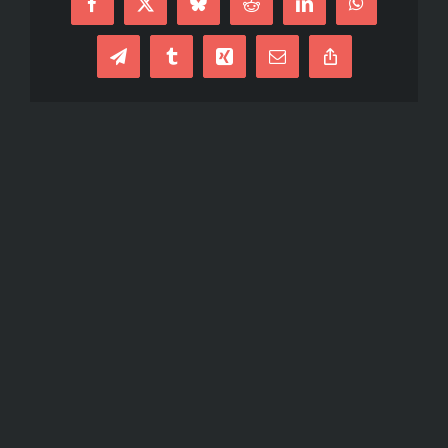
Facebook
X
Bluesky
Reddit
LinkedIn
WhatsApp
Telegram
Tumblr
Xing
E-
Copy
mail
Link