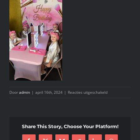
INFO
KIDS SPA PARTY
GIFTCARD
CONTACT
voor
Door
admin
|
april 16th, 2024
|
Reacties uitgeschakeld
thumbnail_image2
Share This Story, Choose Your Platform!