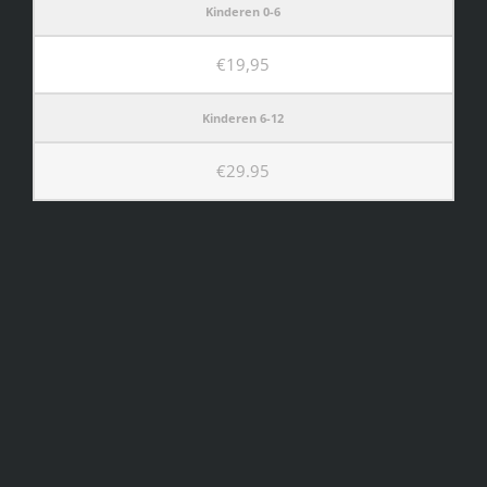
Kinderen 0-6
€19,95
Kinderen 6-12
€29.95