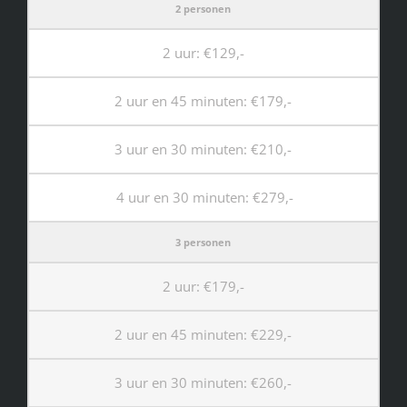
2 personen
INFO
2 uur: €129,-
KIDS SPA PARTY
2 uur en 45 minuten: €179,-
GIFTCARD
3 uur en 30 minuten: €210,-
4 uur en 30 minuten: €279,-
CONTACT
3 personen
2 uur: €179,-
2 uur en 45 minuten: €229,-
3 uur en 30 minuten: €260,-