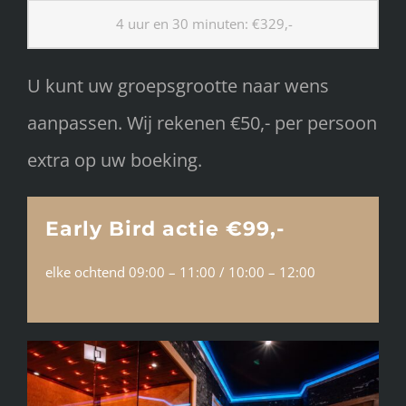
4 uur en 30 minuten: €329,-
U kunt uw groepsgrootte naar wens
aanpassen. Wij rekenen €50,- per persoon
extra op uw boeking.
Early Bird actie €99,-
elke ochtend 09:00 – 11:00 / 10:00 – 12:00