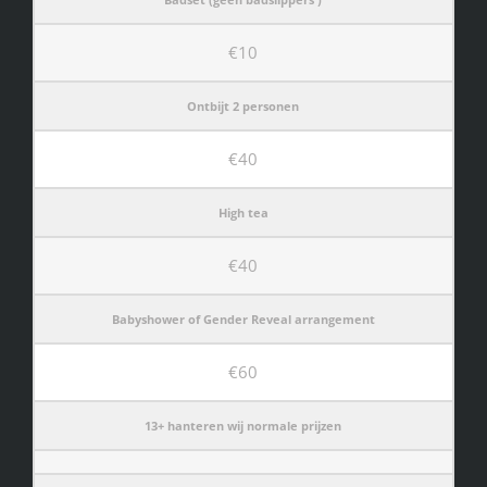
€10
Ontbijt 2 personen
€40
High tea
€40
Babyshower of Gender Reveal arrangement
€60
13+ hanteren wij normale prijzen