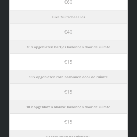
€60
Luxe fruitschaal Los
€40
10 x opgeblazen hartjes ballonnen door de ruimte
€15
10 x opgeblazen roze ballonnen door de ruimte
€15
10 x opgeblazen blauwe ballonnen door de ruimte
€15
Badset (geen badslippers )